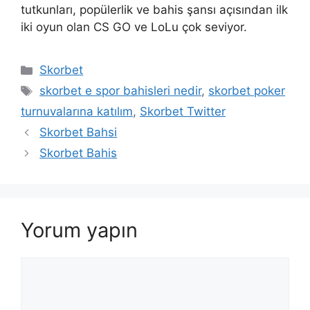
tutkunları, popülerlik ve bahis şansı açısından ilk
iki oyun olan CS GO ve LoLu çok seviyor.
Kategoriler
Skorbet
Etiketler
skorbet e spor bahisleri nedir
,
skorbet poker
turnuvalarına katılım
,
Skorbet Twitter
Skorbet Bahsi
Skorbet Bahis
Yorum yapın
Yorum