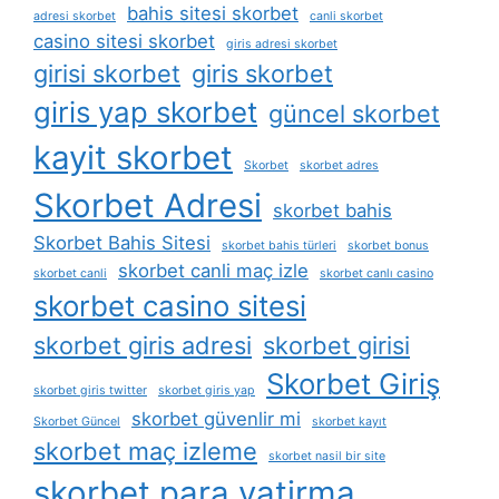
bahis sitesi skorbet
adresi skorbet
canli skorbet
casino sitesi skorbet
giris adresi skorbet
girisi skorbet
giris skorbet
giris yap skorbet
güncel skorbet
kayit skorbet
Skorbet
skorbet adres
Skorbet Adresi
skorbet bahis
Skorbet Bahis Sitesi
skorbet bahis türleri
skorbet bonus
skorbet canli maç izle
skorbet canli
skorbet canlı casino
skorbet casino sitesi
skorbet giris adresi
skorbet girisi
Skorbet Giriş
skorbet giris twitter
skorbet giris yap
skorbet güvenlir mi
Skorbet Güncel
skorbet kayıt
skorbet maç izleme
skorbet nasil bir site
skorbet para yatirma