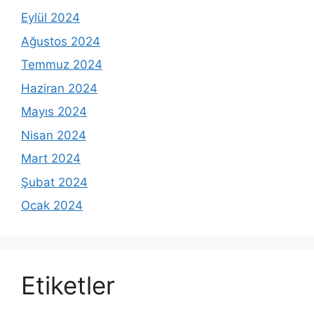
Eylül 2024
Ağustos 2024
Temmuz 2024
Haziran 2024
Mayıs 2024
Nisan 2024
Mart 2024
Şubat 2024
Ocak 2024
Etiketler