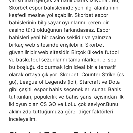
yarışmaları gerçek zamanlı olarak izliyorlar. Bu,
Skorbet espor bahislerinde yeni ilgi alanlarının
keşfedilmesine yol açabilir. Skorbet espor
bahislerinin bilgisayar oyunlarını içeren bir
casino türü olduğunun farkındasınız. Espor
bahisleri yeni bir casino şeklidir ve yalnızca
birkaç web sitesinde erişilebilir. Skorbet
güvenilir bir web sitesidir. Birçok ülkede futbol
ve basketbol sezonlarını tamamlarken, e-spor
bu boşluğu doldurmak için ideal bir alternatif
olarak ortaya çıkıyor. Skorbet, Counter Strike (cs
go), League of Legends (lol), Starcraft ve Dota
gibi çeşitli espor bahis seçenekleri sunar. Bahis
tutkunları, popülerlik ve bahis şansı açısından ilk
iki oyun olan CS GO ve LoLu çok seviyor.Bunu
aklımızda tuttuğumuza göre, diğer faktörleri
inceleyelim.