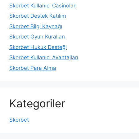
Skorbet Kullanıcı Casinoları
Skorbet Destek Katılım
Skorbet Bilgi Kaynağı
Skorbet Oyun Kuralları
Skorbet Hukuk Desteği
Skorbet Kullanıcı Avantajları
Skorbet Para Alma
Kategoriler
Skorbet