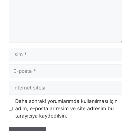
İsim
E-
posta
İnternet
sitesi
Daha sonraki yorumlarımda kullanılması için
adım, e-posta adresim ve site adresim bu
tarayıcıya kaydedilsin.