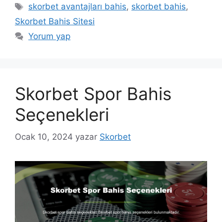
Etiketler
skorbet avantajları bahis
,
skorbet bahis
,
Skorbet Bahis Sitesi
Yorum yap
Skorbet Spor Bahis
Seçenekleri
Ocak 10, 2024
yazar
Skorbet