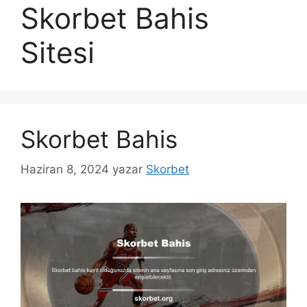
Skorbet Bahis
Sitesi
Skorbet Bahis
Haziran 8, 2024
yazar
Skorbet