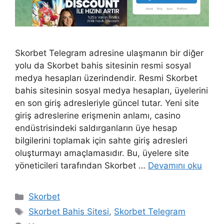
Skorbet Telegram adresine ulaşmanın bir diğer
yolu da Skorbet bahis sitesinin resmi sosyal
medya hesapları üzerindendir. Resmi Skorbet
bahis sitesinin sosyal medya hesapları, üyelerini
en son giriş adresleriyle güncel tutar. Yeni site
giriş adreslerine erişmenin anlamı, casino
endüstrisindeki saldırganların üye hesap
bilgilerini toplamak için sahte giriş adresleri
oluşturmayı amaçlamasıdır. Bu, üyelere site
yöneticileri tarafından Skorbet …
Devamını oku
Kategoriler
Skorbet
Etiketler
Skorbet Bahis Sitesi
,
Skorbet Telegram