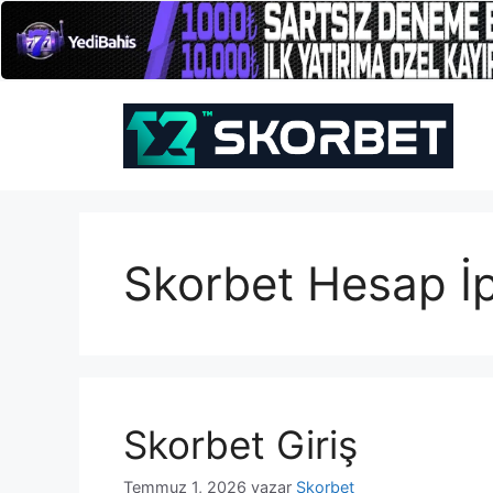
İçeriğe
atla
Skorbet Hesap İp
Skorbet Giriş
Temmuz 1, 2026
yazar
Skorbet