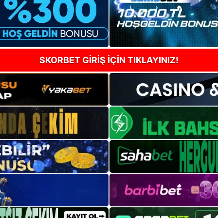
SKORBET GİRİŞ İÇİN TIKLAYINIZ!