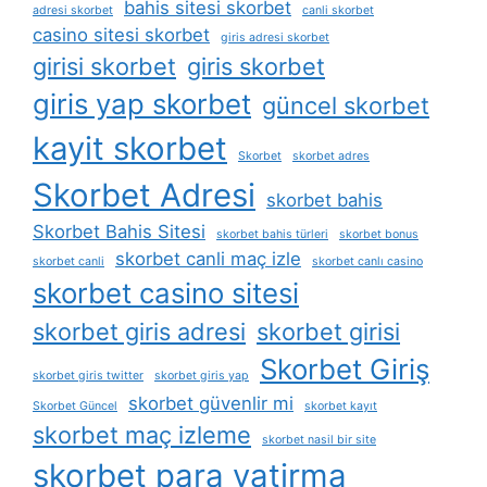
bahis sitesi skorbet
adresi skorbet
canli skorbet
casino sitesi skorbet
giris adresi skorbet
girisi skorbet
giris skorbet
giris yap skorbet
güncel skorbet
kayit skorbet
Skorbet
skorbet adres
Skorbet Adresi
skorbet bahis
Skorbet Bahis Sitesi
skorbet bahis türleri
skorbet bonus
skorbet canli maç izle
skorbet canli
skorbet canlı casino
skorbet casino sitesi
skorbet giris adresi
skorbet girisi
Skorbet Giriş
skorbet giris twitter
skorbet giris yap
skorbet güvenlir mi
Skorbet Güncel
skorbet kayıt
skorbet maç izleme
skorbet nasil bir site
skorbet para yatirma