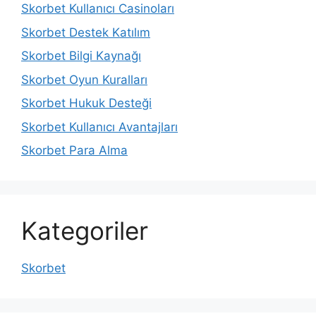
Skorbet Kullanıcı Casinoları
Skorbet Destek Katılım
Skorbet Bilgi Kaynağı
Skorbet Oyun Kuralları
Skorbet Hukuk Desteği
Skorbet Kullanıcı Avantajları
Skorbet Para Alma
Kategoriler
Skorbet