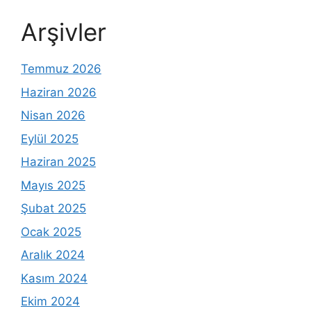
Arşivler
Temmuz 2026
Haziran 2026
Nisan 2026
Eylül 2025
Haziran 2025
Mayıs 2025
Şubat 2025
Ocak 2025
Aralık 2024
Kasım 2024
Ekim 2024