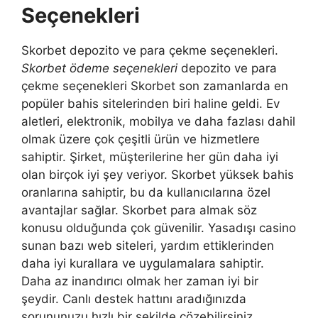
Seçenekleri
Skorbet depozito ve para çekme seçenekleri.
Skorbet ödeme seçenekleri
depozito ve para
çekme seçenekleri Skorbet son zamanlarda en
popüler bahis sitelerinden biri haline geldi. Ev
aletleri, elektronik, mobilya ve daha fazlası dahil
olmak üzere çok çeşitli ürün ve hizmetlere
sahiptir. Şirket, müşterilerine her gün daha iyi
olan birçok iyi şey veriyor. Skorbet yüksek bahis
oranlarına sahiptir, bu da kullanıcılarına özel
avantajlar sağlar. Skorbet para almak söz
konusu olduğunda çok güvenilir. Yasadışı casino
sunan bazı web siteleri, yardım ettiklerinden
daha iyi kurallara ve uygulamalara sahiptir.
Daha az inandırıcı olmak her zaman iyi bir
şeydir. Canlı destek hattını aradığınızda
sorununuzu hızlı bir şekilde çözebilirsiniz.