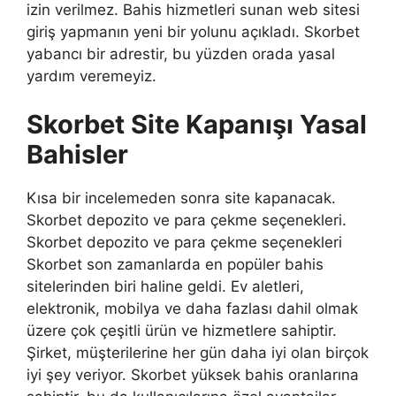
izin verilmez. Bahis hizmetleri sunan web sitesi
giriş yapmanın yeni bir yolunu açıkladı. Skorbet
yabancı bir adrestir, bu yüzden orada yasal
yardım veremeyiz.
Skorbet Site Kapanışı Yasal
Bahisler
Kısa bir incelemeden sonra site kapanacak.
Skorbet depozito ve para çekme seçenekleri.
Skorbet depozito ve para çekme seçenekleri
Skorbet son zamanlarda en popüler bahis
sitelerinden biri haline geldi. Ev aletleri,
elektronik, mobilya ve daha fazlası dahil olmak
üzere çok çeşitli ürün ve hizmetlere sahiptir.
Şirket, müşterilerine her gün daha iyi olan birçok
iyi şey veriyor. Skorbet yüksek bahis oranlarına