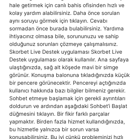
hale getirmek için canlı bahis ofisinden hızlı ve
kolay yardım alabilirsiniz. Daha önce sorulan
aynı soruyu görmek için tıklayın. Cevabı
sormadan önce burada bulabilirsiniz. Yardıma
ihtiyacınız olmasa bile, sorununuzu ve sahip
olduğunuz sorunları çözmeye çalışmalısınız.
Skorbet Live Destek uygulaması Skorbet Live
Destek uygulaması olarak kullanılır. Ana sayfaya
ulaştığınızda, sağ alt köşede mavi bir simge
görünür. Konuşma balonuna tıkladığınızda küçük
bir pencere görünecektir. Pencereyi açtığınızda
kullanıcı hakkında bazı bilgiler bilmeniz gerekir.
Sohbet etmeye başlamak için gerekli ayrıntıları
doldurun ve ardından aşağıdaki Sohbet’i Başlat
düğmesini tıklayın. Bir fikir farklı parçalar
yapmaktır. Birden fazla hizmet kullandığınızda,
bu hizmetle yalnızca bir sorun varsa
konuşabilirsiniz. Bu iyi çünkü probleminizi hızlı