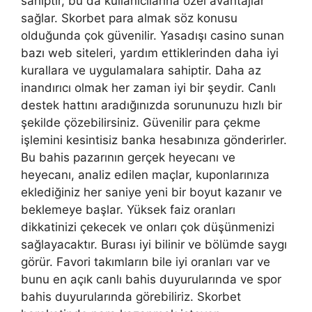
sahiptir, bu da kullanıcılarına özel avantajlar
sağlar. Skorbet para almak söz konusu
olduğunda çok güvenilir. Yasadışı casino sunan
bazı web siteleri, yardım ettiklerinden daha iyi
kurallara ve uygulamalara sahiptir. Daha az
inandırıcı olmak her zaman iyi bir şeydir. Canlı
destek hattını aradığınızda sorununuzu hızlı bir
şekilde çözebilirsiniz. Güvenilir para çekme
işlemini kesintisiz banka hesabınıza gönderirler.
Bu bahis pazarının gerçek heyecanı ve
heyecanı, analiz edilen maçlar, kuponlarınıza
eklediğiniz her saniye yeni bir boyut kazanır ve
beklemeye başlar. Yüksek faiz oranları
dikkatinizi çekecek ve onları çok düşünmenizi
sağlayacaktır. Burası iyi bilinir ve bölümde saygı
görür. Favori takımların bile iyi oranları var ve
bunu en açık canlı bahis duyurularında ve spor
bahis duyurularında görebiliriz. Skorbet