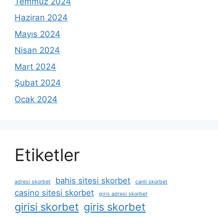
Temmuz 2024
Haziran 2024
Mayıs 2024
Nisan 2024
Mart 2024
Şubat 2024
Ocak 2024
Etiketler
bahis sitesi skorbet
adresi skorbet
canli skorbet
casino sitesi skorbet
giris adresi skorbet
girisi skorbet
giris skorbet