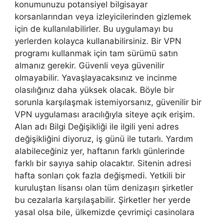
konumunuzu potansiyel bilgisayar
korsanlarından veya izleyicilerinden gizlemek
için de kullanılabilirler. Bu uygulamayı bu
yerlerden kolayca kullanabilirsiniz. Bir VPN
programı kullanmak için tam sürümü satın
almanız gerekir. Güvenli veya güvenilir
olmayabilir. Yavaşlayacaksınız ve incinme
olasılığınız daha yüksek olacak. Böyle bir
sorunla karşılaşmak istemiyorsanız, güvenilir bir
VPN uygulaması aracılığıyla siteye açık erişim.
Alan adı Bilgi Değişikliği ile ilgili yeni adres
değişikliğini diyoruz, iş günü ile tutarlı. Yardım
alabileceğiniz yer, haftanın farklı günlerinde
farklı bir sayıya sahip olacaktır. Sitenin adresi
hafta sonları çok fazla değişmedi. Yetkili bir
kuruluştan lisansı olan tüm denizaşırı şirketler
bu cezalarla karşılaşabilir. Şirketler her yerde
yasal olsa bile, ülkemizde çevrimiçi casinolara