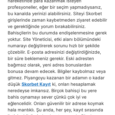
hareketinde para kazanmak isteyen
profesyoneller, eğer bir seçim yapmadıysanız,
bu kanalda yerinizi alabilirsiniz. Siteyi Skorbet
girişlerinde zaman kaybetmeden ziyaret edebilir
ve gerektiğinde yorum bırakabilirsiniz.
Bahisçilerin bu durumda endişelenmesine gerek
yoktur. Site Yöneticisi, etki alanı bölümündeki
numarayı değiştirerek sorunu hızlı bir şekilde
çözebilir. E-posta adresinizi değiştirdiğinizde,
bir süre beklemeniz gerekir. Eski adresten
bağımsız olarak, yeni adres bonuslardan
bonusa devam edecek. Bilgiler kaybolmaz veya
gitmez. Piyangoyu kazanan bir adamın o kadar
düşük
Skorbet Kayıt
ki, onları hesaplamak
neredeyse imkansız. Birçok bahisçi bu yere
bahis oynamayı sever çünkü çok iyi ve
eğlencelidir. Onları güvenilir bir adrese koymak
hala mantıklı. Şu anda, her şey, kayıt sırasında