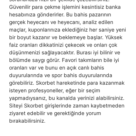
Güvenilir para çekme işlemini kesintisiz banka
hesabınıza gönderirler. Bu bahis pazarının
gerçek heyecanı ve heyecanı, analiz edilen
maçlar, kuponlarınıza eklediğiniz her saniye yeni
bir boyut kazanır ve beklemeye başlar. Yüksek
faiz oranları dikkatinizi çekecek ve onları çok
düşünmenizi sağlayacaktır. Burası iyi bilinir ve
bölümde saygı görür. Favori takımların bile iyi
oranları var ve bunu en açık canlı bahis
duyurularında ve spor bahis duyurularında
görebiliriz. Skorbet hareketinde para kazanmak
isteyen profesyoneller, eğer bir seçim
yapmadıysanız, bu kanalda yerinizi alabilirsiniz.
Siteyi Skorbet girişlerinde zaman kaybetmeden
ziyaret edebilir ve gerektiğinde yorum
bırakabilirsiniz.