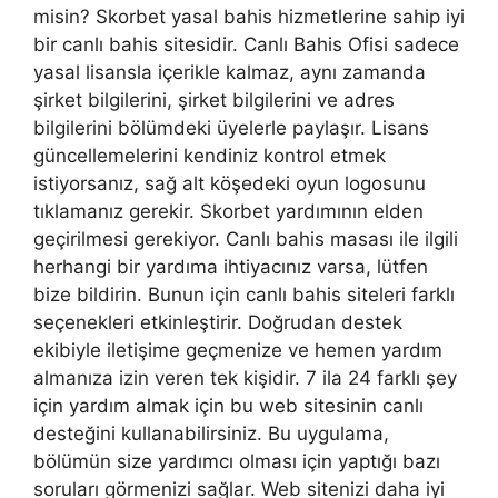
misin? Skorbet yasal bahis hizmetlerine sahip iyi
bir canlı bahis sitesidir. Canlı Bahis Ofisi sadece
yasal lisansla içerikle kalmaz, aynı zamanda
şirket bilgilerini, şirket bilgilerini ve adres
bilgilerini bölümdeki üyelerle paylaşır. Lisans
güncellemelerini kendiniz kontrol etmek
istiyorsanız, sağ alt köşedeki oyun logosunu
tıklamanız gerekir. Skorbet yardımının elden
geçirilmesi gerekiyor. Canlı bahis masası ile ilgili
herhangi bir yardıma ihtiyacınız varsa, lütfen
bize bildirin. Bunun için canlı bahis siteleri farklı
seçenekleri etkinleştirir. Doğrudan destek
ekibiyle iletişime geçmenize ve hemen yardım
almanıza izin veren tek kişidir. 7 ila 24 farklı şey
için yardım almak için bu web sitesinin canlı
desteğini kullanabilirsiniz. Bu uygulama,
bölümün size yardımcı olması için yaptığı bazı
soruları görmenizi sağlar. Web sitenizi daha iyi