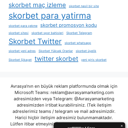
skorbet maç izleme
skorbet nasil bir site
skorbet para yatirma
skorbet promosyon kodu
skorbet para çekme
skorbet sitesi
skorbet spor bahisleri
Skorbet Telegram
Skorbet Twitter
skorbet whatsapp
skorbet yeni adres
Skorbet Yüksek Oranlar
skorbet üyelik
twitter skorbet
Skorbet Şikayet
yeni giris skorbet
Avrasya'nın en büyük reklam platformunda olmak için
Microsoft Teams:
reklam@avrasyamarketing.com
adresimizden veya Telegram: @Avrasyamarketing
adresimizden irtibat kurabilirsiniz. (Tek iletişim
adreslerimiz teams / telegram ve mail adresimizdir.
Harici hiçbir iletişim adresimiz bulunmamaktadır.
Lütfen itibar etmeyiniz.) Türkiye yasalarına göre 7258