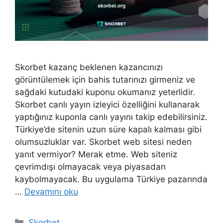
Skorbet kazanç beklenen kazancınızı
görüntülemek için bahis tutarınızı girmeniz ve
sağdaki kutudaki kuponu okumanız yeterlidir.
Skorbet canlı yayın izleyici özelliğini kullanarak
yaptığınız kuponla canlı yayını takip edebilirsiniz.
Türkiye’de sitenin uzun süre kapalı kalması gibi
olumsuzluklar var. Skorbet web sitesi neden
yanıt vermiyor? Merak etme. Web siteniz
çevrimdışı olmayacak veya piyasadan
kaybolmayacak. Bu uygulama Türkiye pazarında
…
Devamını oku
Kategoriler
Skorbet