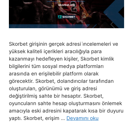
Skorbet girişinin gerçek adresi i̇ncelemeleri ve
yüksek kaliteli içerikleri aracılığıyla para
kazanmayı hedefleyen kişiler, Skorbet kimlik
bilgilerini tüm sosyal medya platformları
arasında en erişilebilir platform olarak
görecektir. Skorbet, dolandırıcılar tarafından
oluşturulan, görünümü ve giriş adresi
değiştirilmiş sahte bir hesaptır. Skorbet,
oyuncuların sahte hesap oluşturmasını önlemek
amacıyla eski adresini kapatarak kısa bir duyuru
yaptı. Skorbet, erişim …
Devamını oku