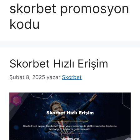
skorbet promosyon
kodu
Skorbet Hızlı Erişim
Şubat 8, 2025
yazar
Skorbet