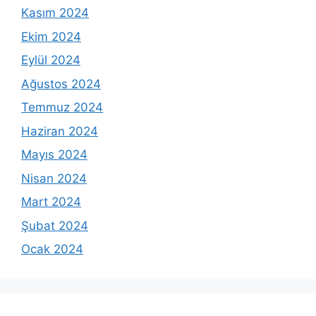
Kasım 2024
Ekim 2024
Eylül 2024
Ağustos 2024
Temmuz 2024
Haziran 2024
Mayıs 2024
Nisan 2024
Mart 2024
Şubat 2024
Ocak 2024