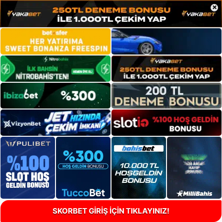
×
SKORBET GİRİŞ İÇİN TIKLAYINIZ!