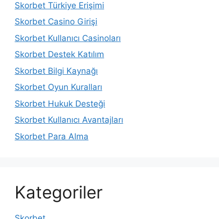
Skorbet Türkiye Erişimi
Skorbet Casino Girişi
Skorbet Kullanıcı Casinoları
Skorbet Destek Katılım
Skorbet Bilgi Kaynağı
Skorbet Oyun Kuralları
Skorbet Hukuk Desteği
Skorbet Kullanıcı Avantajları
Skorbet Para Alma
Kategoriler
Skorbet