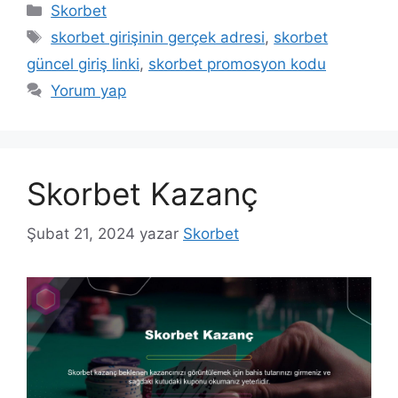
Kategoriler
Skorbet
Etiketler
skorbet girişinin gerçek adresi
,
skorbet
güncel giriş linki
,
skorbet promosyon kodu
Yorum yap
Skorbet Kazanç
Şubat 21, 2024
yazar
Skorbet