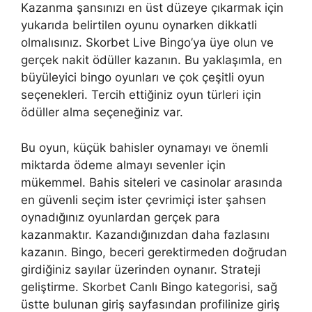
Kazanma şansınızı en üst düzeye çıkarmak için
yukarıda belirtilen oyunu oynarken dikkatli
olmalısınız. Skorbet Live Bingo’ya üye olun ve
gerçek nakit ödüller kazanın. Bu yaklaşımla, en
büyüleyici bingo oyunları ve çok çeşitli oyun
seçenekleri. Tercih ettiğiniz oyun türleri için
ödüller alma seçeneğiniz var.
Bu oyun, küçük bahisler oynamayı ve önemli
miktarda ödeme almayı sevenler için
mükemmel. Bahis siteleri ve casinolar arasında
en güvenli seçim ister çevrimiçi ister şahsen
oynadığınız oyunlardan gerçek para
kazanmaktır. Kazandığınızdan daha fazlasını
kazanın. Bingo, beceri gerektirmeden doğrudan
girdiğiniz sayılar üzerinden oynanır. Strateji
geliştirme. Skorbet Canlı Bingo kategorisi, sağ
üstte bulunan giriş sayfasından profilinize giriş