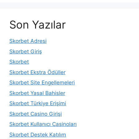
Son Yazılar
Skorbet Adresi
Skorbet Giriş
Skorbet
Skorbet Ekstra Ödüller
Skorbet Site Engellemeleri
Skorbet Yasal Bahisler
Skorbet Türkiye Erişimi
Skorbet Casino Girişi
Skorbet Kullanıcı Casinoları
Skorbet Destek Katılım