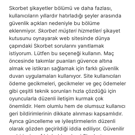
Skorbet şikayetler bölümü ve daha fazlası,
kullanıcıların yıllardır hatırladığı şeyler arasında
güvenlik açıkları nedeniyle bu bölüme
eklenmiyor.
Skorbet müşteri hizmetleri
şikayet
kutusunu oynayarak web sitesinde dünya
çapındaki Skorbet sorularını yanıtlamak
istiyorum. Lütfen bu seçeneği kullanın. Maç
öncesinde takımlar puanları güvence altına
almak ve istikrarı sağlamak için farklı güvenlik
duvarı uygulamaları kullanıyor. Site kullanıcıları
ödeme gecikmeleri, gecikmeler ve geç ödemeler
gibi çeşitli teknik sorunları hızla çözdüğü için
oyuncularla düzenli iletişim kurmak çok
önemlidir. Hem olumlu hem de olumsuz kullanıcı
geri bildirimlerinin dikkate alınması kapsamlıdır.
Ayrıca güncelleme ve iyileştirmelerin düzenli
olarak gözden geçirildiği iddia ediliyor. Güvenilir