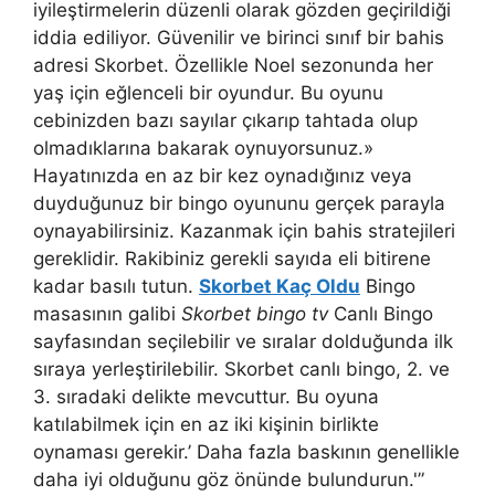
iyileştirmelerin düzenli olarak gözden geçirildiği
iddia ediliyor. Güvenilir ve birinci sınıf bir bahis
adresi Skorbet. Özellikle Noel sezonunda her
yaş için eğlenceli bir oyundur. Bu oyunu
cebinizden bazı sayılar çıkarıp tahtada olup
olmadıklarına bakarak oynuyorsunuz.»
Hayatınızda en az bir kez oynadığınız veya
duyduğunuz bir bingo oyununu gerçek parayla
oynayabilirsiniz. Kazanmak için bahis stratejileri
gereklidir. Rakibiniz gerekli sayıda eli bitirene
kadar basılı tutun.
Skorbet Kaç Oldu
Bingo
masasının galibi
Skorbet bingo tv
Canlı Bingo
sayfasından seçilebilir ve sıralar dolduğunda ilk
sıraya yerleştirilebilir. Skorbet canlı bingo, 2. ve
3. sıradaki delikte mevcuttur. Bu oyuna
katılabilmek için en az iki kişinin birlikte
oynaması gerekir.’ Daha fazla baskının genellikle
daha iyi olduğunu göz önünde bulundurun.'”