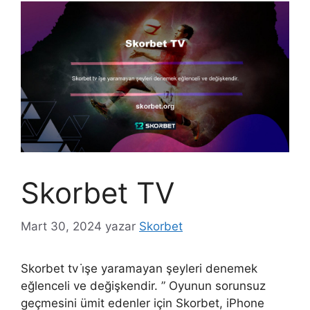
Skorbet TV
Mart 30, 2024
yazar
Skorbet
Skorbet tv i̇şe yaramayan şeyleri denemek
eğlenceli ve değişkendir. ” Oyunun sorunsuz
geçmesini ümit edenler için Skorbet, iPhone