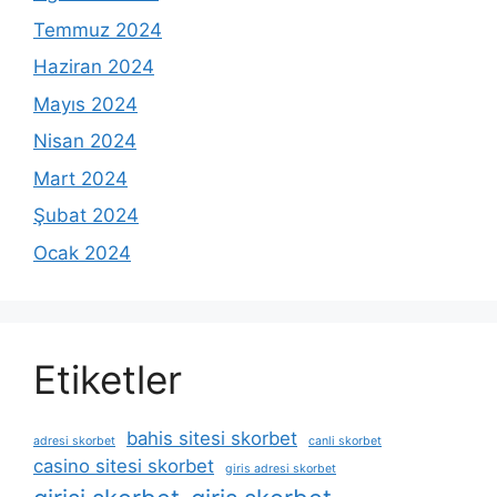
Temmuz 2024
Haziran 2024
Mayıs 2024
Nisan 2024
Mart 2024
Şubat 2024
Ocak 2024
Etiketler
bahis sitesi skorbet
adresi skorbet
canli skorbet
casino sitesi skorbet
giris adresi skorbet