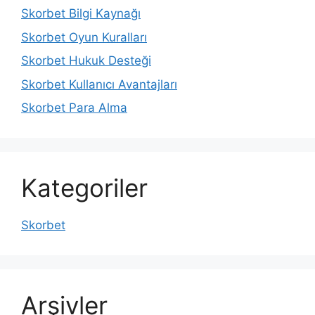
Skorbet Bilgi Kaynağı
Skorbet Oyun Kuralları
Skorbet Hukuk Desteği
Skorbet Kullanıcı Avantajları
Skorbet Para Alma
Kategoriler
Skorbet
Arşivler