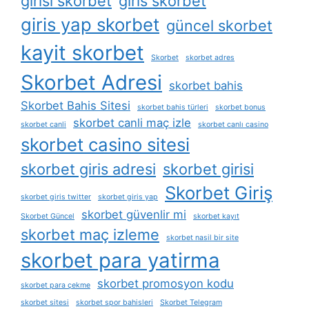
girisi skorbet
giris skorbet
giris yap skorbet
güncel skorbet
kayit skorbet
Skorbet
skorbet adres
Skorbet Adresi
skorbet bahis
Skorbet Bahis Sitesi
skorbet bahis türleri
skorbet bonus
skorbet canli maç izle
skorbet canli
skorbet canlı casino
skorbet casino sitesi
skorbet giris adresi
skorbet girisi
Skorbet Giriş
skorbet giris twitter
skorbet giris yap
skorbet güvenlir mi
Skorbet Güncel
skorbet kayıt
skorbet maç izleme
skorbet nasil bir site
skorbet para yatirma
skorbet promosyon kodu
skorbet para çekme
skorbet sitesi
skorbet spor bahisleri
Skorbet Telegram