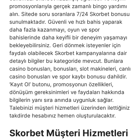
promosyonlarıyla gerçek zamanlı bingo yardımı
alın. Sitede soru soranlara 7/24 Skorbet bonusu
sunulmaktadır. Güvenli ve hızlı bahis yaparak
daha fazla kazanmayı, oyun ve spor
bahislerinde daha keyifli bir deneyim yaşamayı
bekleyebilirsiniz. Geri dönmek isteyenler için
faydalı olabilecek Skorbet kampanyalarına dair
detaylı bilgiler bu kategoride mevcut. Bunlara
casino bonusları, bonusları, slot makineleri, canlı
casino bonusları ve spor kaybı bonusu dahildir.
‘Kayıt Ol’ butonu, promosyonun özellikleri,
dönüşüm gereksinimleri ve faydaları hakkında
bilgilerin yanı sıra anında uygunluk sağlar.
Talebinizi müşteri hizmetleri üzerinden ilettiğiniz
takdirde hesabınız hemen oluşturulacaktır.
Skorbet Müşteri Hizmetleri