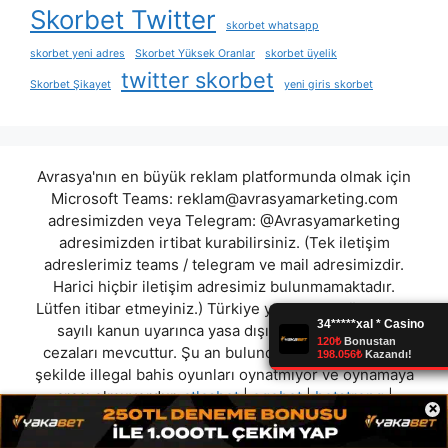
Skorbet Twitter
skorbet whatsapp
skorbet yeni adres
Skorbet Yüksek Oranlar
skorbet üyelik
twitter skorbet
Skorbet Şikayet
yeni giris skorbet
Avrasya'nın en büyük reklam platformunda olmak için
Microsoft Teams:
reklam@avrasyamarketing.com
adresimizden veya Telegram: @Avrasyamarketing
adresimizden irtibat kurabilirsiniz. (Tek iletişim
adreslerimiz teams / telegram ve mail adresimizdir.
Harici hiçbir iletişim adresimiz bulunmamaktadır.
Lütfen itibar etmeyiniz.) Türkiye yasalarına göre 7258
sayılı kanun uyarınca yasa dışı bahis oynamanın
cezaları mevcuttur. Şu an bulunduğunuz site hiç bir
şekilde illegal bahis oyunları oynatmıyor ve oynamaya
aracı olmuyordur.
atlasbet
|
egebet
|
betstrong
|
×
betciks
|
secretbet
|
sultanbet
|
hertabet
|
vaycasino