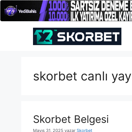
İçeriğe
atla
skorbet canlı yay
Skorbet Belgesi
Mayıs 31, 2025
yazar
Skorbet