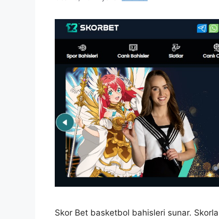
Skor Bet basketbol bahisleri sunar. Skorlar