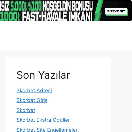
Son Yazılar
Skorbet Adresi
Skorbet Giriş
Skorbet
Skorbet Ekstra Ödüller
Skorbet Site Engellemeleri