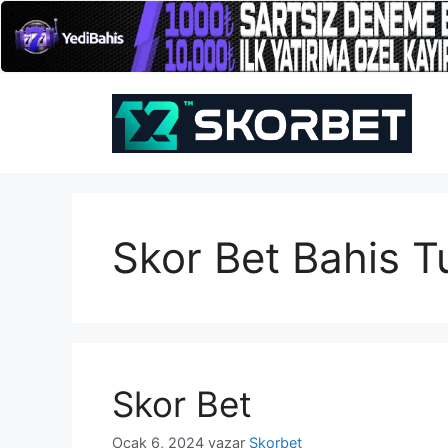
İçeriğe
atla
Skor Bet Bahis T
Skor Bet
Ocak 6, 2024
yazar
Skorbet