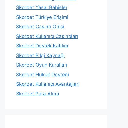
Skorbet Yasal Bahisler
Skorbet Türkiye Erişimi
Skorbet Casino Girişi
Skorbet Kullanıcı Casinoları
Skorbet Destek Katılım
Skorbet Bilgi Kaynağı
Skorbet Oyun Kuralları
Skorbet Hukuk Desteği
Skorbet Kullanıcı Avantajları
Skorbet Para Alma