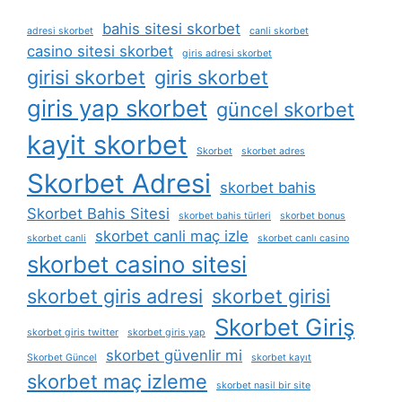
bahis sitesi skorbet
adresi skorbet
canli skorbet
casino sitesi skorbet
giris adresi skorbet
girisi skorbet
giris skorbet
giris yap skorbet
güncel skorbet
kayit skorbet
Skorbet
skorbet adres
Skorbet Adresi
skorbet bahis
Skorbet Bahis Sitesi
skorbet bahis türleri
skorbet bonus
skorbet canli maç izle
skorbet canli
skorbet canlı casino
skorbet casino sitesi
skorbet giris adresi
skorbet girisi
Skorbet Giriş
skorbet giris twitter
skorbet giris yap
skorbet güvenlir mi
Skorbet Güncel
skorbet kayıt
skorbet maç izleme
skorbet nasil bir site