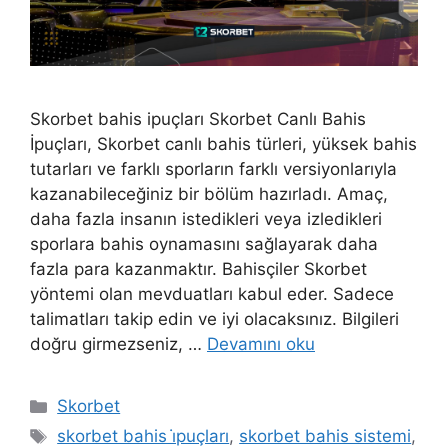
Skorbet bahis ipuçları Skorbet Canlı Bahis
İpuçları, Skorbet canlı bahis türleri, yüksek bahis
tutarları ve farklı sporların farklı versiyonlarıyla
kazanabileceğiniz bir bölüm hazırladı. Amaç,
daha fazla insanın istedikleri veya izledikleri
sporlara bahis oynamasını sağlayarak daha
fazla para kazanmaktır. Bahisçiler Skorbet
yöntemi olan mevduatları kabul eder. Sadece
talimatları takip edin ve iyi olacaksınız. Bilgileri
doğru girmezseniz, …
Devamını oku
Kategoriler
Skorbet
Etiketler
skorbet bahis i̇puçları
,
skorbet bahis sistemi
,