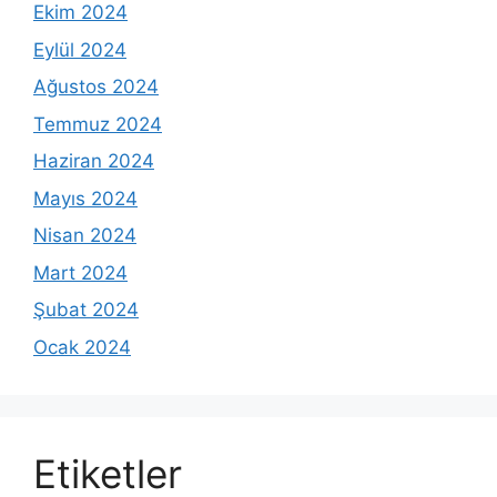
Ekim 2024
Eylül 2024
Ağustos 2024
Temmuz 2024
Haziran 2024
Mayıs 2024
Nisan 2024
Mart 2024
Şubat 2024
Ocak 2024
Etiketler