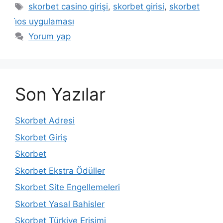
Etiketler
skorbet casino girişi
,
skorbet girisi
,
skorbet
i̇os uygulaması
Yorum yap
Son Yazılar
Skorbet Adresi
Skorbet Giriş
Skorbet
Skorbet Ekstra Ödüller
Skorbet Site Engellemeleri
Skorbet Yasal Bahisler
Skorbet Türkiye Erişimi