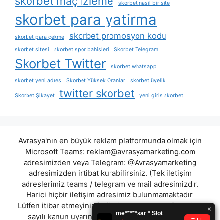
skorbet maç izleme
skorbet nasil bir site
skorbet para yatirma
skorbet promosyon kodu
skorbet para çekme
skorbet sitesi
skorbet spor bahisleri
Skorbet Telegram
Skorbet Twitter
skorbet whatsapp
skorbet yeni adres
Skorbet Yüksek Oranlar
skorbet üyelik
twitter skorbet
Skorbet Şikayet
yeni giris skorbet
Avrasya'nın en büyük reklam platformunda olmak için
Microsoft Teams:
reklam@avrasyamarketing.com
adresimizden veya Telegram: @Avrasyamarketing
adresimizden irtibat kurabilirsiniz. (Tek iletişim
adreslerimiz teams / telegram ve mail adresimizdir.
Harici hiçbir iletişim adresimiz bulunmamaktadır.
Lütfen itibar etmeyiniz.) Türkiye yasalarına göre 7258
sayılı kanun uyarınca yasa dışı bahis oynamanın