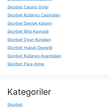
Skorbet Casino Girişi
Skorbet Kullanıcı Casinoları
Skorbet Destek Katılım
Skorbet Bilgi Kaynağı
Skorbet Oyun Kuralları
Skorbet Hukuk Desteği
Skorbet Kullanıcı Avantajları
Skorbet Para Alma
Kategoriler
Skorbet