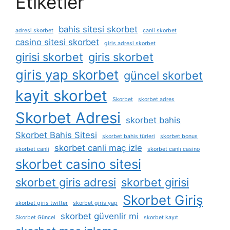
Etiketler
bahis sitesi skorbet
adresi skorbet
canli skorbet
casino sitesi skorbet
giris adresi skorbet
girisi skorbet
giris skorbet
giris yap skorbet
güncel skorbet
kayit skorbet
Skorbet
skorbet adres
Skorbet Adresi
skorbet bahis
Skorbet Bahis Sitesi
skorbet bahis türleri
skorbet bonus
skorbet canli maç izle
skorbet canli
skorbet canlı casino
skorbet casino sitesi
skorbet giris adresi
skorbet girisi
Skorbet Giriş
skorbet giris twitter
skorbet giris yap
skorbet güvenlir mi
Skorbet Güncel
skorbet kayıt