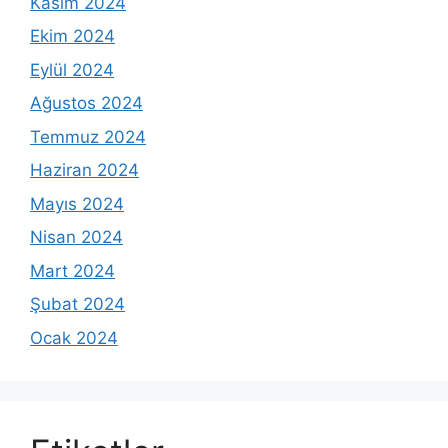
Kasım 2024
Ekim 2024
Eylül 2024
Ağustos 2024
Temmuz 2024
Haziran 2024
Mayıs 2024
Nisan 2024
Mart 2024
Şubat 2024
Ocak 2024