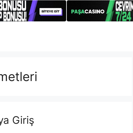
metleri
a Giriş