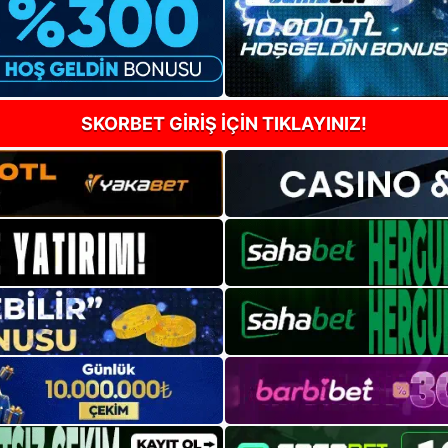
SKORBET GİRİŞ İÇİN TIKLAYINIZ!