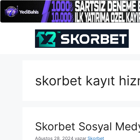
İçeriğe
atla
skorbet kayıt hiz
Skorbet Sosyal Medy
Ağustos 28, 2024
yazar
Skorbet