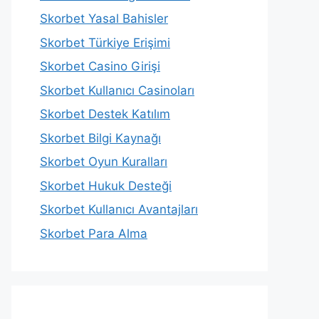
Skorbet Yasal Bahisler
Skorbet Türkiye Erişimi
Skorbet Casino Girişi
Skorbet Kullanıcı Casinoları
Skorbet Destek Katılım
Skorbet Bilgi Kaynağı
Skorbet Oyun Kuralları
Skorbet Hukuk Desteği
Skorbet Kullanıcı Avantajları
Skorbet Para Alma