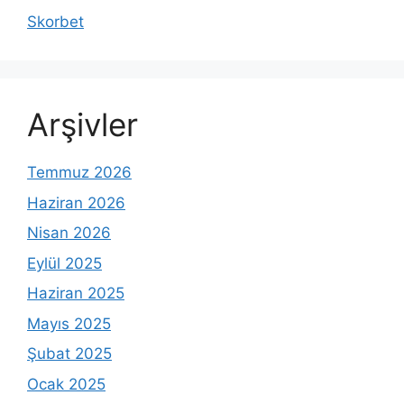
Skorbet
Arşivler
Temmuz 2026
Haziran 2026
Nisan 2026
Eylül 2025
Haziran 2025
Mayıs 2025
Şubat 2025
Ocak 2025