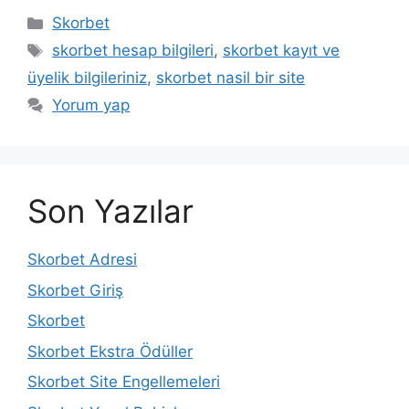
Kategoriler
Skorbet
Etiketler
skorbet hesap bilgileri
,
skorbet kayıt ve
üyelik bilgileriniz
,
skorbet nasil bir site
Yorum yap
Son Yazılar
Skorbet Adresi
Skorbet Giriş
Skorbet
Skorbet Ekstra Ödüller
Skorbet Site Engellemeleri