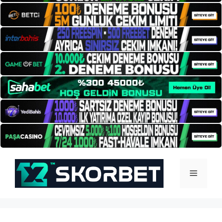
İçeriğe
atla
Menü