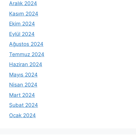
Aralık 2024
Kasım 2024
Ekim 2024
Eylül 2024
Ağustos 2024
Temmuz 2024
Haziran 2024
Mayıs 2024
Nisan 2024
Mart 2024
Şubat 2024
Ocak 2024