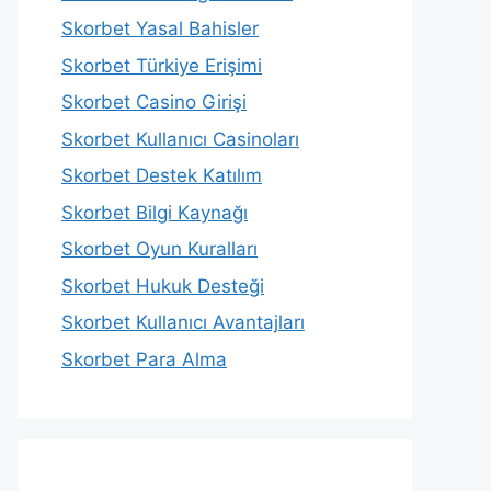
Skorbet Yasal Bahisler
Skorbet Türkiye Erişimi
Skorbet Casino Girişi
Skorbet Kullanıcı Casinoları
Skorbet Destek Katılım
Skorbet Bilgi Kaynağı
Skorbet Oyun Kuralları
Skorbet Hukuk Desteği
Skorbet Kullanıcı Avantajları
Skorbet Para Alma