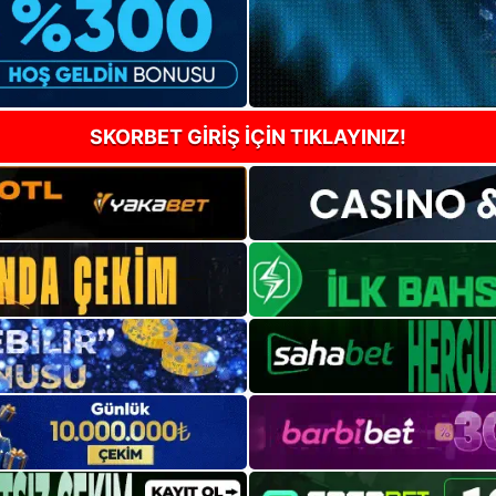
SKORBET GİRİŞ İÇİN TIKLAYINIZ!