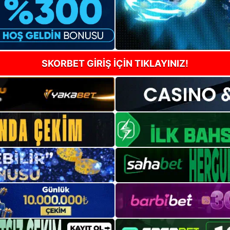
SKORBET GİRİŞ İÇİN TIKLAYINIZ!