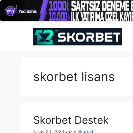
İçeriğe
atla
skorbet lisans
Skorbet Destek
Nisan 20, 2024
yazar
Skorbet