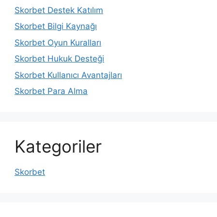
Skorbet Destek Katılım
Skorbet Bilgi Kaynağı
Skorbet Oyun Kuralları
Skorbet Hukuk Desteği
Skorbet Kullanıcı Avantajları
Skorbet Para Alma
Kategoriler
Skorbet