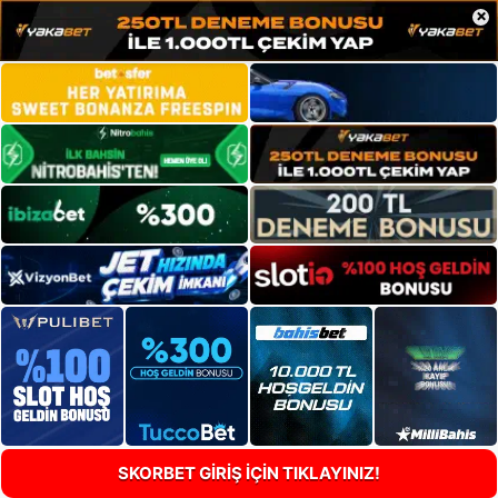
×
SKORBET GİRİŞ İÇİN TIKLAYINIZ!